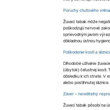
Poruchy chuťového vníman
Žuvací tabak môže negatív
poškodzujú nervové zakonč
sprievodným javom výrazný
dôkladnou ústnou hygieno
Poškodenie kostí a sliznic
Dlhodobé užívanie žuvacie
(úbytok) čeľustnej kosti.
dôsledku k ich strate. V 
alebo postihnutej sliznice.
Záver – neviditeľný nepri
Žuvací tabak pôsobí na úst