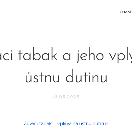
O MN
cí tabak a jeho vpl
ústnu dutinu
18.05.2025
Žuvací tabak – vplýva na ústnu dutinu?