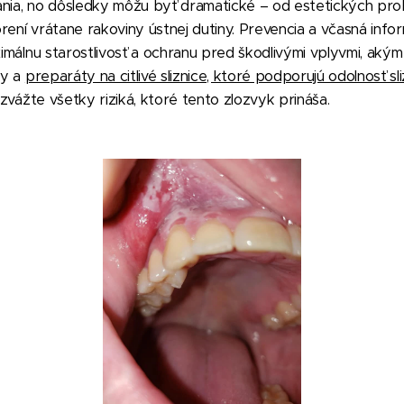
ania, no dôsledky môžu byť dramatické – od estetických pro
rení vrátane rakoviny ústnej dutiny. Prevencia a včasná info
ximálnu starostlivosť a ochranu pred škodlivými vplyvmi, akým 
ky a
preparáty na citlivé sliznice, ktoré podporujú odolnosť sli
, zvážte všetky riziká, ktoré tento zlozvyk prináša.