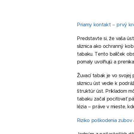
Priamy kontakt – prvý k
Predstavte si, že vaša ús
sliznica ako ochranný kob
tabaku. Tento balíček obs
pomaly uvoľňujú a prenikaj
Žuvací tabak je vo svojej
sliznicu úst vedie k podr
štruktúr úst. Príkladom 
tabaku začal pociťovať pá
lézia – práve v mieste, kd
Riziko poškodenia zubov 