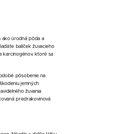
ná ako úrodná pôda a
kladáte balíček žuvacieho
a karcinogénov, ktoré sa
lhodobé pôsobenie na
poškodeniu jemných
avidelného žuvania
tikovaná predrakovinová