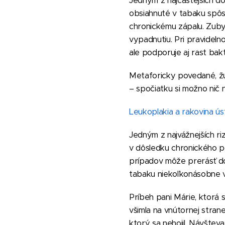
Jedným z najčastejších dô
obsiahnuté v tabaku spôso
chronickému zápalu. Zuby 
vypadnutiu. Pri pravideln
ale podporuje aj rast bak
Metaforicky povedané, žu
– spočiatku si možno nič
Leukoplakia a rakovina ús
Jedným z najvážnejších rizí
v dôsledku chronického p
prípadov môže prerásť do 
tabaku niekoľkonásobne v
Príbeh pani Márie, ktorá s
všimla na vnútornej strane
ktorý sa nehojil. Návšteva 