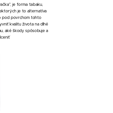
ačka", je forma tabaku,
ektorých je to alternatíva
 No pod povrchom tohto
niť kvalitu života na dlhé
inu, aké škody spôsobuje a
ceniť