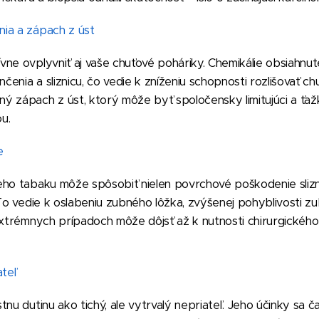
ia a zápach z úst
ne ovplyvniť aj vaše chuťové poháriky. Chemikálie obsiahnut
enia a sliznicu, čo vedie k zníženiu schopnosti rozlišovať c
 zápach z úst, ktorý môže byť spoločensky limitujúci a ťažk
u.
e
ho tabaku môže spôsobiť nielen povrchové poškodenie sliznic
 To vedie k oslabeniu zubného lôžka, zvýšenej pohyblivosti 
extrémnych prípadoch môže dôjsť až k nutnosti chirurgického 
ateľ
nu dutinu ako tichý, ale vytrvalý nepriateľ. Jeho účinky sa č