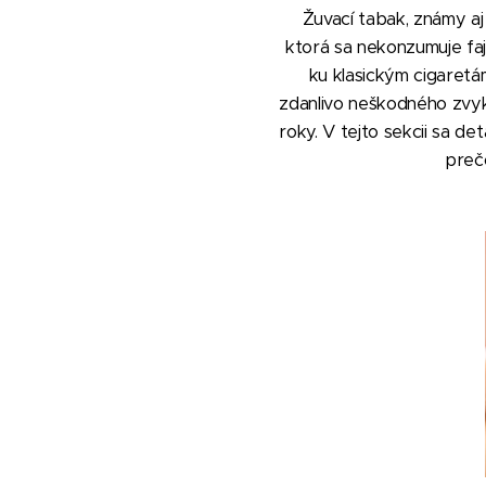
Žuvací tabak, známy aj
ktorá sa nekonzumuje fajč
ku klasickým cigaretá
zdanlivo neškodného zvyku
roky. V tejto sekcii sa d
preč