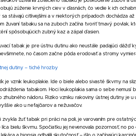
sledkov užívania žuvacieho tabaku je poškodenie zubov a ďasi
bujú zúženie krvných ciev v ďasnách, čo vedie k ich ochabn
sa stávajú citlivejšími a v niektorých prípadoch dochádza až 
om žuvaní tabaku sa na zuboch začína tvoriť tmavý povlak, kto
térií spôsobujúcich zubný kaz a zápal ďasien.
vací tabak je pre ústnu dutinu ako neustále padajúci dážď 
 nevšimnete, no časom začne pôda erodovať a stromy vymiera
tnej dutiny – tiché hrozby
k je vznik leukoplakie. Ide o biele alebo sivasté škvrny na sliz
odráždenia tabakom. Hoci leukoplakia sama o sebe nemusí by
zhubného nádoru. Riziko vzniku rakoviny ústnej dutiny je u 
yššie ako u nefajčiarov a nežuvačov.
i zvykla žuť tabak pri práci na poli, je varovaním pre ostatnýc
 líca bielu škvrnu. Spočiatku jej nevenovala pozornosť, no po 
lekára a biopsia odhalili skutočnosť – išlo o začínajúci karcinóm