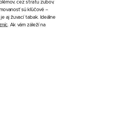
blémov, cez stratu zubov,
rmovanosť sú kľúčové –
je aj žuvací tabak. Ideálne
zníc
. Ak vám záleží na