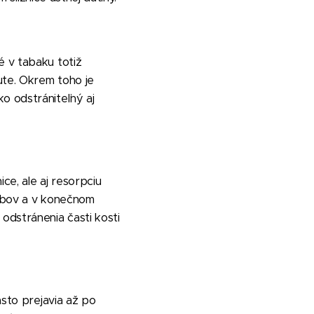
é v tabaku totiž
hute. Okrem toho je
o odstrániteľný aj
e, ale aj resorpciu
zubov a v konečnom
odstránenia časti kosti
asto prejavia až po