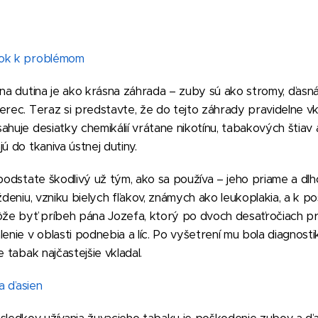
rok k problémom
tna dutina je ako krásna záhrada – zuby sú ako stromy, ďas
erec. Teraz si predstavte, že do tejto záhrady pravidelne v
ahuje desiatky chemikálií vrátane nikotínu, tabakových štiav 
ú do tkaniva ústnej dutiny.
 podstate škodlivý už tým, ako sa používa – jeho priame a d
áždeniu, vzniku bielych fľakov, známych ako leukoplakia, a k 
môže byť príbeh pána Jozefa, ktorý po dvoch desaťročiach pr
lenie v oblasti podnebia a líc. Po vyšetrení mu bola diagnos
e tabak najčastejšie vkladal.
a ďasien