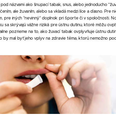
 pod názvami ako šnupací tabak, snus, alebo jednoducho "žuv
ením, ale žuvaním, alebo sa vkladá medzi líce a ďasno. Pre ni
m, pre iných "nevinný" doplnok pri športe či v spoločnosti.
 sa skrývajú vážne riziká pre ústnu dutinu, ktoré môžu ovplyv
etailne pozrieme na to, ako žuvací tabak ovplyvňuje ústnu dut
o by mal byť jeho vplyv na zdravie téma, ktorú nemožno pod