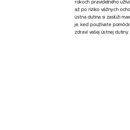
rokoch pravidelného užív
až po riziko vážnych ocho
ústna dutina si zaslúži ma
je, keď používate pomôc
zdraví vašej ústnej dutiny