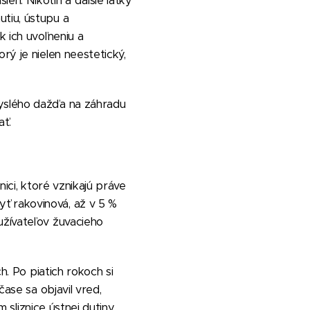
en. Nikotín a ďalšie látky
utiu, ústupu a
k ich uvoľneniu a
rý je nielen neestetický,
kyslého dažďa na záhradu
ť.
nici, ktoré vznikajú práve
ť rakovinová, až v 5 %
užívateľov žuvacieho
h. Po piatich rokoch si
čase sa objavil vred,
 sliznice ústnej dutiny.