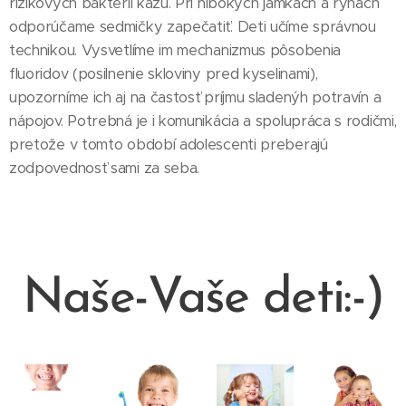
rizikových baktérií kazu. Pri hlbokých jamkách a ryhách
odporúčame sedmičky zapečatiť. Deti učíme správnou
technikou. Vysvetlíme im mechanizmus pôsobenia
fluoridov (posilnenie skloviny pred kyselinami),
upozorníme ich aj na častosť príjmu sladenýh potravín a
nápojov. Potrebná je i komunikácia a spolupráca s rodičmi,
pretože v tomto období adolescenti preberajú
zodpovednosť sami za seba.
Naše-Vaše deti:-)