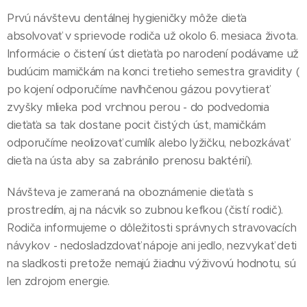
Prvú návštevu dentálnej hygieničky môže dieťa
absolvovať v sprievode rodiča už okolo 6. mesiaca života.
Informácie o čistení úst dieťaťa po narodení podávame už
budúcim mamičkám na konci tretieho semestra gravidity (
po kojení odporučíme navlhčenou gázou povytierať
zvyšky mlieka pod vrchnou perou - do podvedomia
dieťaťa sa tak dostane pocit čistých úst, mamičkám
odporučíme neolizovať cumlík alebo lyžičku, nebozkávať
dieťa na ústa aby sa zabránilo prenosu baktérií).
Návšteva je zameraná na oboznámenie dieťaťa s
prostredím, aj na nácvik so zubnou kefkou (čistí rodič).
Rodiča informujeme o dôležitosti správnych stravovacích
návykov - nedosladzdovať nápoje ani jedlo, nezvykať deti
na sladkosti pretože nemajú žiadnu výživovú hodnotu, sú
len zdrojom energie.