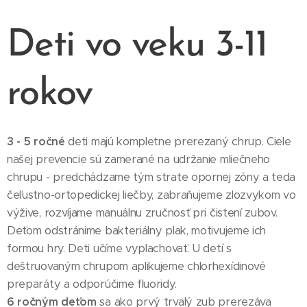
Deti vo veku 3-11
rokov
3 - 5 ročné
deti majú kompletne prerezaný chrup. Ciele
našej prevencie sú zamerané na udržanie mliečneho
chrupu - predchádzame tým strate opornej zóny a teda
čeľustno-ortopedickej liečby, zabraňujeme zlozvykom vo
výžive, rozvíjame manuálnu zručnosť pri čistení zubov.
Deťom odstránime bakteriálny plak, motivujeme ich
formou hry. Deti učíme vyplachovať. U detí s
deštruovaným chrupom aplikujeme chlorhexídinové
preparáty a odporúčime fluoridy.
6 ročným deťom
sa ako prvý trvalý zub prerezáva