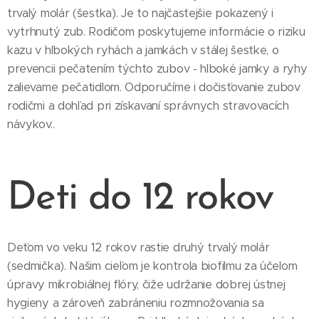
trvalý molár (šestka). Je to najčastejšie pokazený i
vytrhnutý zub. Rodičom poskytujeme informácie o riziku
kazu v hlbokých ryhách a jamkách v stálej šestke, o
prevencii pečatením týchto zubov - hlboké jamky a ryhy
zalievame pečatidlom. Odporučíme i dočisťovanie zubov
rodičmi a dohľad pri získavaní správnych stravovacích
návykov..
Deti do 12 rokov
Deťom vo veku 12 rokov rastie druhý trvalý molár
(sedmička). Našim cieľom je kontrola biofilmu za účelom
úpravy mikrobiálnej flóry, čiže udržanie dobrej ústnej
hygieny a zároveň zabráneniu rozmnožovania sa