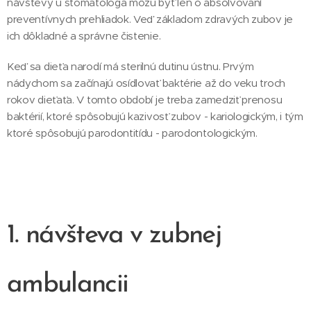
návštevy u stomatológa môžu byť len o absolvovaní
preventívnych prehliadok. Veď základom zdravých zubov je
ich dôkladné a správne čistenie.
Keď sa dieťa narodí má sterilnú dutinu ústnu. Prvým
nádychom sa začínajú osídlovať baktérie až do veku troch
rokov dieťaťa. V tomto období je treba zamedziť prenosu
baktérií, ktoré spôsobujú kazivosť zubov - kariologickým, i tým
ktoré spôsobujú parodontitídu - parodontologickým.
1. návšteva v zubnej
ambulancii